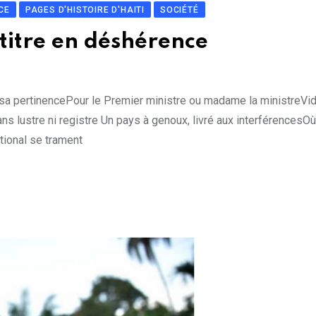
CE
PAGES D'HISTOIRE D'HAITI
SOCIÉTÉ
 titre en déshérence
d sa pertinencePour le Premier ministre ou madame la ministreVi
ans lustre ni registre Un pays à genoux, livré aux interférencesO
tional se trament