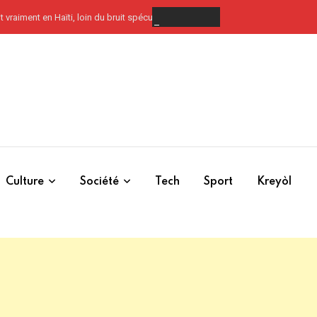
 vraiment en Haïti, loin du bruit spéculatif
Culture
Société
Tech
Sport
Kreyòl