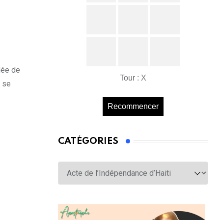
dée de
Tour : X
ù se
Recommencer
CATÉGORIES
Catégories