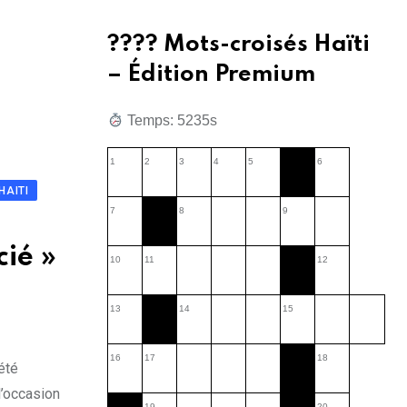
???? Mots-croisés Haïti
– Édition Premium
Temps: 5237s
1
2
3
4
5
6
HAITI
7
8
9
cié »
10
11
12
13
14
15
16
17
18
été
l’occasion
19
20