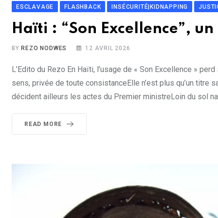
ESCLAVAGE
FLASHBACK
INSÉCURITÉ|KIDNAPPING
JUSTI
Haïti : “Son Excellence”, un
BY
REZO NODWES
12 AVRIL 2026
L’Edito du Rezo En Haïti, l’usage de « Son Excellence » per
sens, privée de toute consistanceElle n’est plus qu’un titre s
décident ailleurs les actes du Premier ministreLoin du sol na
READ MORE