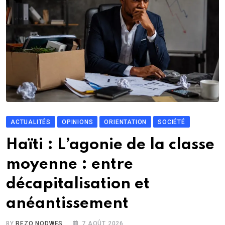
ACTUALITÉS
OPINIONS
ORIENTATION
SOCIÉTÉ
Haïti : L’agonie de la classe
moyenne : entre
décapitalisation et
anéantissement
BY
REZO NODWES
7 AOÛT 2026