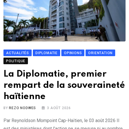
ACTUALITÉS
DIPLOMATIE
OPINIONS
ORIENTATION
POLITIQUE
La Diplomatie, premier
rempart de la souveraineté
haïtienne
BY
REZO NODWES
3 AOÛT 2026
Par Reynoldson Mompoint Cap-Haïtien, le 03 août 2026 Il
est des ministères dont l’action ne se mesure ni au nombre