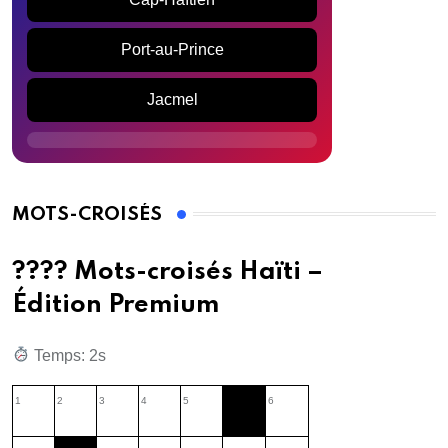
Port-au-Prince
Jacmel
MOTS-CROISÉS
???? Mots-croisés Haïti –
Édition Premium
Temps: 3s
1
2
3
4
5
6