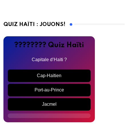
QUIZ HAÏTI : JOUONS!
???????? Quiz Haïti
Capitale d’Haïti ?
Cap-Haïtien
Port-au-Prince
Jacmel