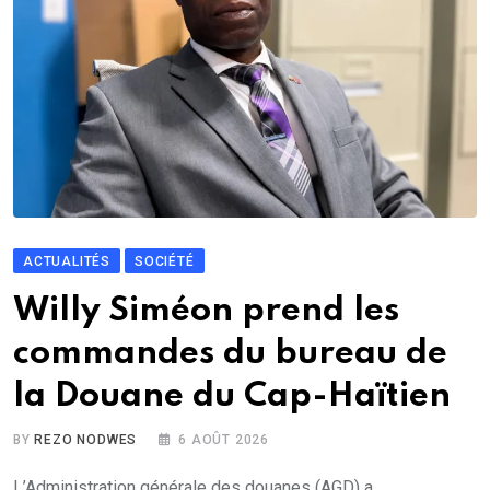
ACTUALITÉS
SOCIÉTÉ
Willy Siméon prend les
commandes du bureau de
la Douane du Cap-Haïtien
BY
REZO NODWES
6 AOÛT 2026
L’Administration générale des douanes (AGD) a