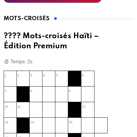
MOTS-CROISÉS
???? Mots-croisés Haïti –
Édition Premium
Temps: 3s
1
2
3
4
5
6
7
8
9
10
11
12
13
14
15