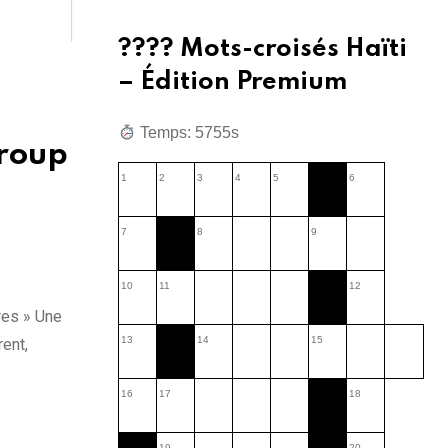
???? Mots-croisés Haïti
– Édition Premium
Temps: 5757s
Group
1
2
3
4
5
6
à
7
8
9
10
11
12
res » Une
13
14
15
rent,
16
17
18
19
20