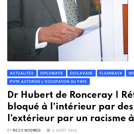
ACTUALITÉS
DIPLOMATIE
ESCLAVAGE
FLASHBACK
IN
PHTK AUTORISE L'OCCUPATION DU PAYS
Dr Hubert de Ronceray | Réfl
bloqué à l’intérieur par des
l’extérieur par un racisme 
BY
REZO NODWES
6 AOÛT 2026