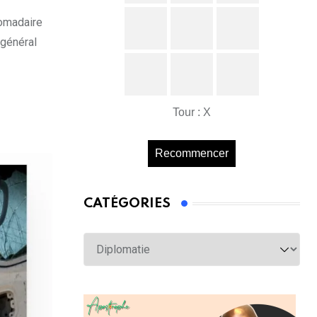
domadaire
 général
Tour : X
Recommencer
CATÉGORIES
Catégories