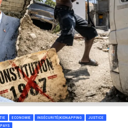
TIE
ECONOMIE
INSÉCURITÉ|KIDNAPPING
JUSTICE
 PAYS