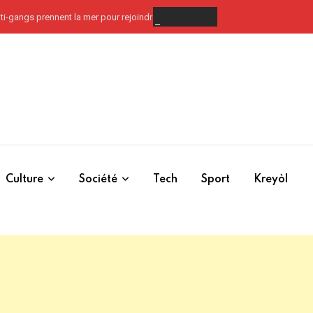
ti-gangs prennent la mer pour rejoindre l’Artibonite
Culture
Société
Tech
Sport
Kreyòl