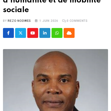
d’humanité et de mobilité
sociale
BY
REZO NODWES
1 JUIN 2026
0
COMMENTS
Youtube
LinkedIn
Whatsapp
Cloud