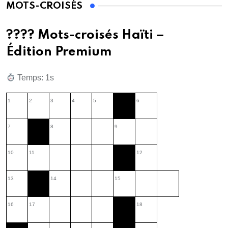
MOTS-CROISÉS
???? Mots-croisés Haïti –
Édition Premium
Temps: 2s
1
2
3
4
5
6
7
8
9
10
11
12
13
14
15
16
17
18