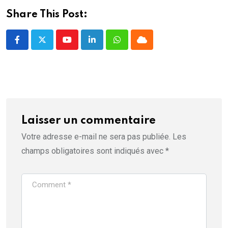
t
r
Share This Post:
e
)
Youtube
LinkedIn
Whatsapp
Cloud
Laisser un commentaire
Votre adresse e-mail ne sera pas publiée.
Les
champs obligatoires sont indiqués avec
*