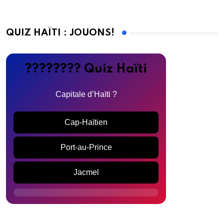
QUIZ HAÏTI : JOUONS!
???????? Quiz Haïti
Capitale d’Haïti ?
Cap-Haïtien
Port-au-Prince
Jacmel