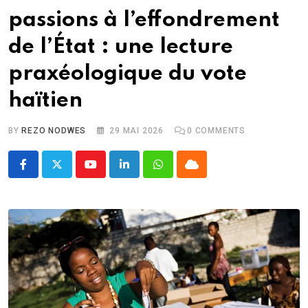
passions à l’effondrement
de l’État : une lecture
praxéologique du vote
haïtien
BY
REZO NODWES
29 MAI 2026
0
COMMENTS
Youtube
LinkedIn
Whatsapp
Cloud