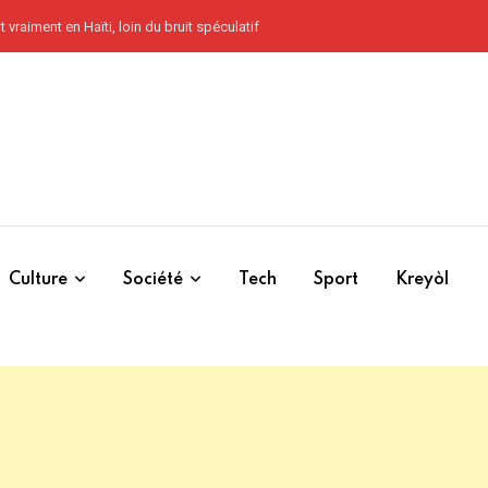
 vraiment en Haïti, loin du bruit spéculatif
Culture
Société
Tech
Sport
Kreyòl