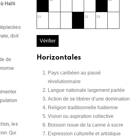
ù Haïti
21
22
23
 déplacées
ale, doit
Vérifier
Horizontales
nde de
conomie
Pays caribéen au passé
révolutionnaire
Langue nationale largement parlée
limenter
Action de se libérer d’une domination
pulation
Religion traditionnelle haïtienne
Vision ou aspiration collective
tion, les
Boisson issue de la canne à sucre
ion. Qui
Expression culturelle et artistique