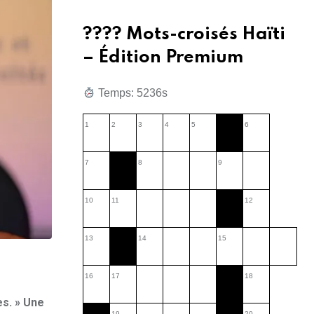
???? Mots-croisés Haïti
– Édition Premium
Temps: 5237s
1
2
3
4
5
6
7
8
9
10
11
12
13
14
15
16
17
18
es. » Une
19
20