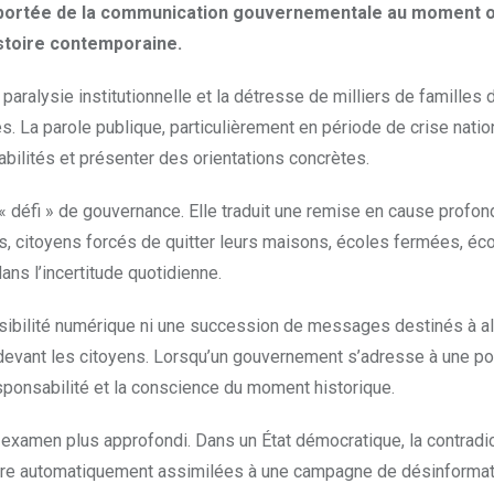
 la portée de la communication gouvernementale au moment o
istoire contemporaine.
paralysie institutionnelle et la détresse de milliers de familles
. La parole publique, particulièrement en période de crise nation
abilités et présenter des orientations concrètes.
e « défi » de gouvernance. Elle traduit une remise en cause profo
és, citoyens forcés de quitter leurs maisons, écoles fermées, é
ns l’incertitude quotidienne.
visibilité numérique ni une succession de messages destinés à a
at devant les citoyens. Lorsqu’un gouvernement s’adresse à une po
esponsabilité et la conscience du moment historique.
examen plus approfondi. Dans un État démocratique, la contradic
 être automatiquement assimilées à une campagne de désinformat