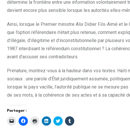
détermine la frontière entre une information volontairement 
devient encore plus sensible lorsque les autorités elles-mê
Ainsi, lorsque le Premier ministre Alix Didier Fils-Aimé et le
que l’option référendaire n’était plus retenue, comment expli
d’illégale, d’illégitime et d’inconstitutionnelle par plusieurs
1987 interdisant le référendum constitutionnel ? La cohérenc
avant d’accuser ses contradicteurs.
Primature, montrez-vous à la hauteur dans vos textes. Haïti
sociaux : une parole d’État juridiquement assumée, politiqu
lorsque le pays vacille, l’autorité publique ne se mesure pas 
de ses mots, à la cohérence de ses actes et à sa capacité de
Partager :
C
C
C
C
C
C
l
l
l
l
l
l
i
i
i
i
i
i