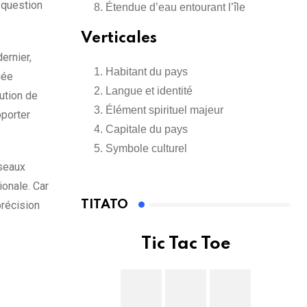
 question
Étendue d’eau entourant l’île
Verticales
ernier,
Habitant du pays
iée
Langue et identité
tution de
Élément spirituel majeur
pporter
Capitale du pays
Symbole culturel
éseaux
ionale. Car
TITATO
précision
Tic Tac Toe