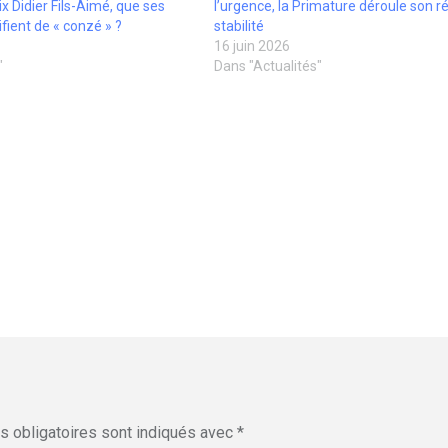
x Didier Fils-Aimé, que ses
l’urgence, la Primature déroule son ré
fient de « conzé » ?
stabilité
16 juin 2026
"
Dans "Actualités"
 obligatoires sont indiqués avec
*