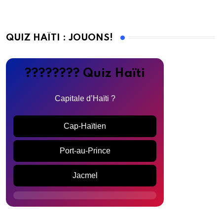
QUIZ HAÏTI : JOUONS!
???????? Quiz Haïti
Capitale d’Haïti ?
Cap-Haïtien
Port-au-Prince
Jacmel