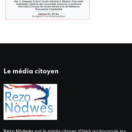
Le média citoyen
Rezo Nòdwès
est le média citoyen d’Haïti qui bouscule les