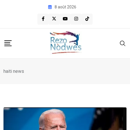
Skip
8 août 2026
to
content
haiti news