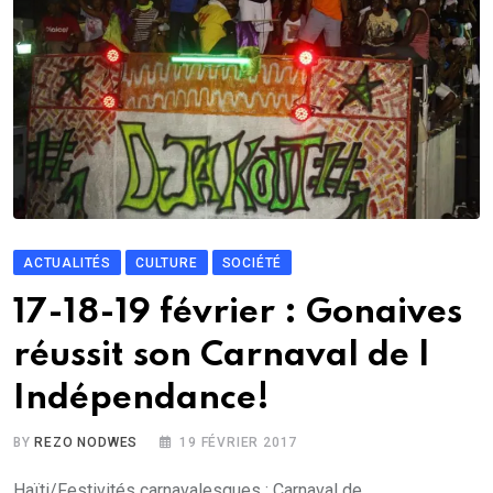
ACTUALITÉS
CULTURE
SOCIÉTÉ
17-18-19 février : Gonaives
réussit son Carnaval de l
Indépendance!
BY
REZO NODWES
19 FÉVRIER 2017
Haïti/Festivités carnavalesques : Carnaval de