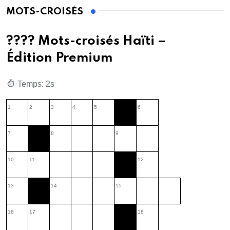
MOTS-CROISÉS
???? Mots-croisés Haïti –
Édition Premium
Temps: 3s
1
2
3
4
5
6
7
8
9
10
11
12
13
14
15
16
17
18