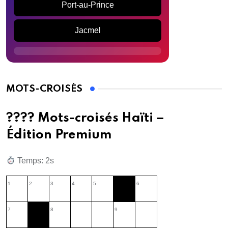
Port-au-Prince
Jacmel
MOTS-CROISÉS
???? Mots-croisés Haïti –
Édition Premium
Temps: 3s
1
2
3
4
5
6
7
8
9