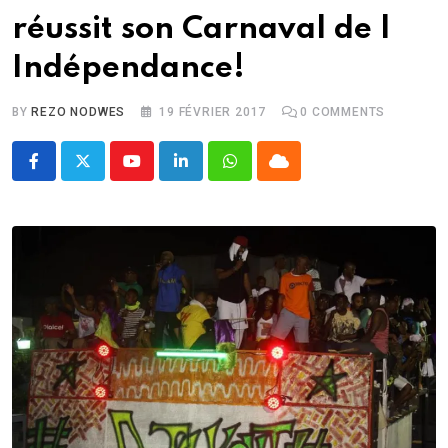
réussit son Carnaval de l
Indépendance!
BY
REZO NODWES
19 FÉVRIER 2017
0
COMMENTS
Youtube
LinkedIn
Whatsapp
Cloud