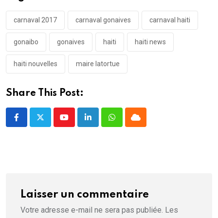
carnaval 2017
carnaval gonaives
carnaval haiti
gonaibo
gonaives
haiti
haiti news
haiti nouvelles
maire latortue
Share This Post:
Youtube
LinkedIn
Whatsapp
Cloud
Laisser un commentaire
Votre adresse e-mail ne sera pas publiée.
Les