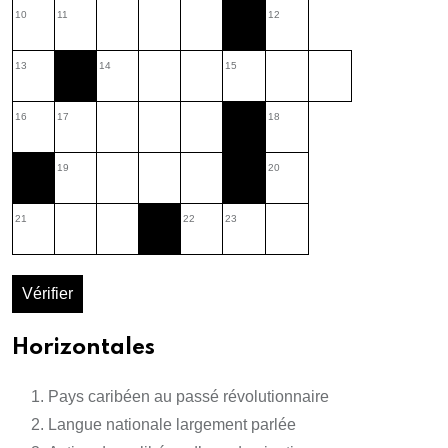
10
11
12
13
14
15
16
17
18
19
20
21
22
23
Vérifier
Horizontales
Pays caribéen au passé révolutionnaire
Langue nationale largement parlée