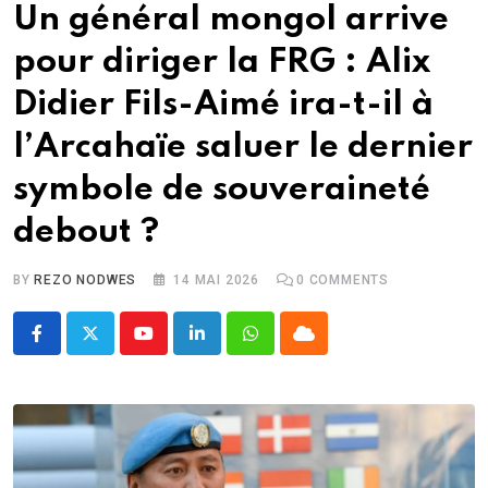
Un général mongol arrive
pour diriger la FRG : Alix
Didier Fils-Aimé ira-t-il à
l’Arcahaïe saluer le dernier
symbole de souveraineté
debout ?
BY
REZO NODWES
14 MAI 2026
0
COMMENTS
Youtube
LinkedIn
Whatsapp
Cloud