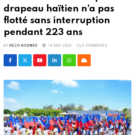
drapeau haïtien n’a pas
flotté sans interruption
pendant 223 ans
BY
REZO NODWES
18 MAI 2026
0
COMMENTS
Youtube
LinkedIn
Whatsapp
Cloud