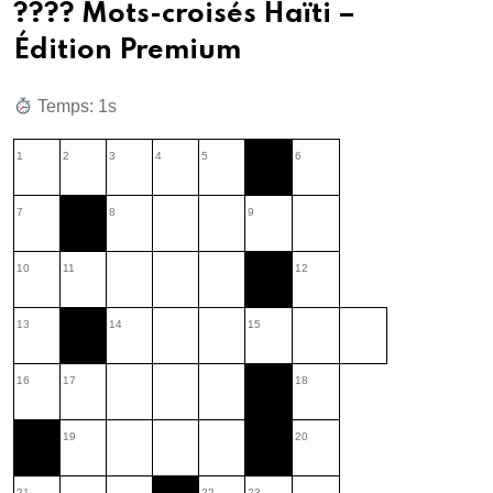
???? Mots-croisés Haïti –
Édition Premium
Temps: 2s
1
2
3
4
5
6
7
8
9
10
11
12
13
14
15
16
17
18
19
20
21
22
23