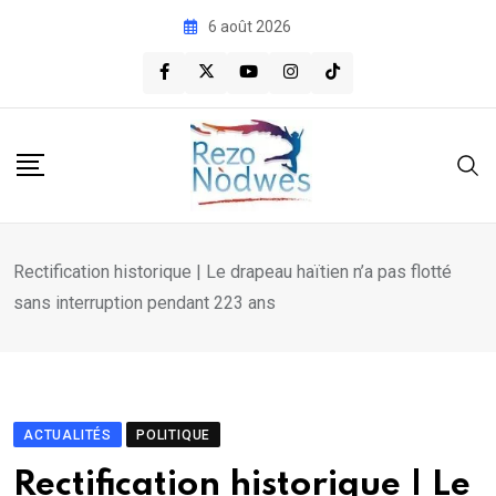
Skip
6 août 2026
to
content
Rectification historique | Le drapeau haïtien n’a pas flotté
sans interruption pendant 223 ans
ACTUALITÉS
POLITIQUE
Rectification historique | Le