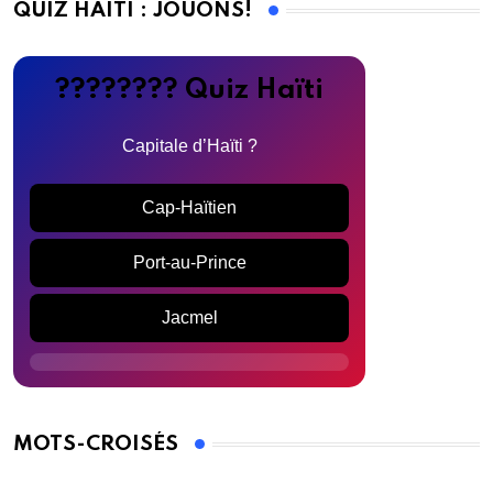
QUIZ HAÏTI : JOUONS!
???????? Quiz Haïti
Capitale d’Haïti ?
Cap-Haïtien
Port-au-Prince
Jacmel
MOTS-CROISÉS