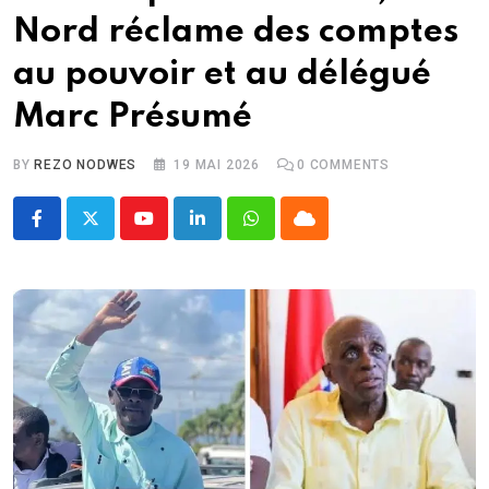
Nord réclame des comptes
au pouvoir et au délégué
Marc Présumé
BY
REZO NODWES
19 MAI 2026
0
COMMENTS
Youtube
LinkedIn
Whatsapp
Cloud