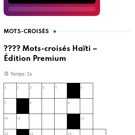
MOTS-CROISÉS
???? Mots-croisés Haïti –
Édition Premium
Temps: 2s
1
2
3
4
5
6
7
8
9
10
11
12
13
14
15