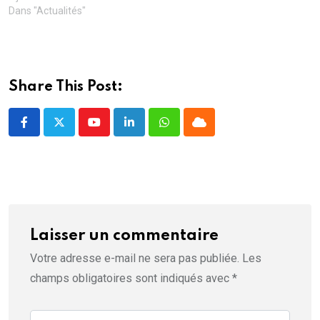
e
r
r
e
)
l
e
e
)
Dans "Actualités"
l
)
)
e
f
e
n
ê
t
r
Share This Post:
e
)
Youtube
LinkedIn
Whatsapp
Cloud
Laisser un commentaire
Votre adresse e-mail ne sera pas publiée.
Les
champs obligatoires sont indiqués avec
*