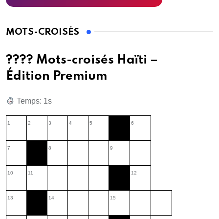
MOTS-CROISÉS
???? Mots-croisés Haïti –
Édition Premium
Temps: 2s
1
2
3
4
5
6
7
8
9
10
11
12
13
14
15