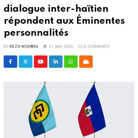
dialogue inter-haïtien
répondent aux Éminentes
personnalités
BY
REZO NODWES
21 MAI 2026
0
COMMENTS
Youtube
LinkedIn
Whatsapp
Cloud