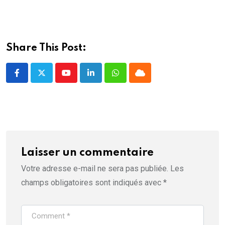
f
e
n
ê
t
r
e
Share This Post:
)
Youtube
LinkedIn
Whatsapp
Cloud
Laisser un commentaire
Votre adresse e-mail ne sera pas publiée.
Les
champs obligatoires sont indiqués avec
*