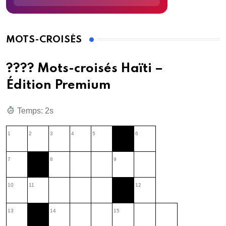
MOTS-CROISÉS
???? Mots-croisés Haïti –
Édition Premium
Temps: 3s
1
2
3
4
5
6
7
8
9
10
11
12
13
14
15