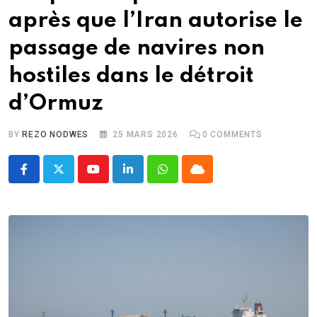
après que l’Iran autorise le
passage de navires non
hostiles dans le détroit
d’Ormuz
BY
REZO NODWES
25 MARS 2026
0
COMMENTS
Youtube
LinkedIn
Whatsapp
Cloud