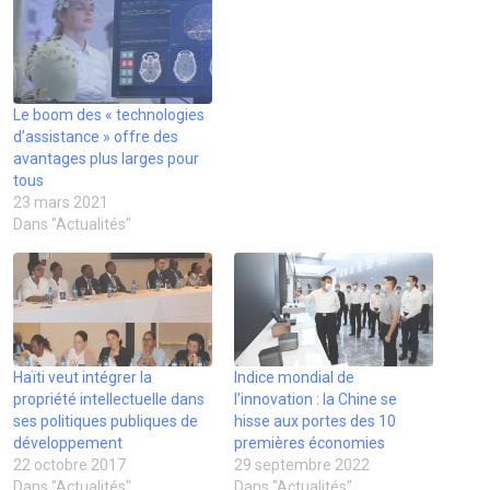
v
e
n
e
n
o
r
n
ê
n
o
u
e
o
t
o
u
v
d
u
r
u
v
e
a
v
e
v
e
l
n
e
)
e
l
l
s
l
l
l
e
u
l
l
e
f
Le boom des « technologies
n
e
e
f
e
d’assistance » offre des
e
f
f
e
n
n
e
e
n
ê
avantages plus larges pour
o
n
n
ê
t
u
ê
ê
t
r
tous
v
t
t
r
e
23 mars 2021
e
r
r
e
)
l
e
e
)
Dans "Actualités"
l
)
)
e
f
e
n
ê
t
r
e
)
Haïti veut intégrer la
Indice mondial de
propriété intellectuelle dans
l’innovation : la Chine se
ses politiques publiques de
hisse aux portes des 10
développement
premières économies
22 octobre 2017
29 septembre 2022
Dans "Actualités"
Dans "Actualités"