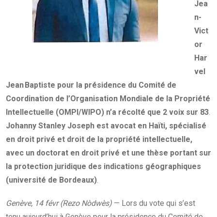
Jea
n-
Vict
or
Har
vel
Jean Baptiste pour la présidence du Comité de
Coordination de l’Organisation Mondiale de la Propriété
Intellectuelle (OMPI/WIPO) n’a récolté que 2 voix sur 83
.
Johanny Stanley Joseph est avocat en Haïti, spécialisé
en droit privé et droit de la propriété intellectuelle,
avec un
doctorat en droit privé
et une thèse portant sur
la protection juridique des indications géographiques
(université de Bordeaux)
.
Genève, 14 févr (Rezo Nòdwès)
— Lors du vote qui s’est
tenu aujourd’hui à Genève pour la présidence du Comité de