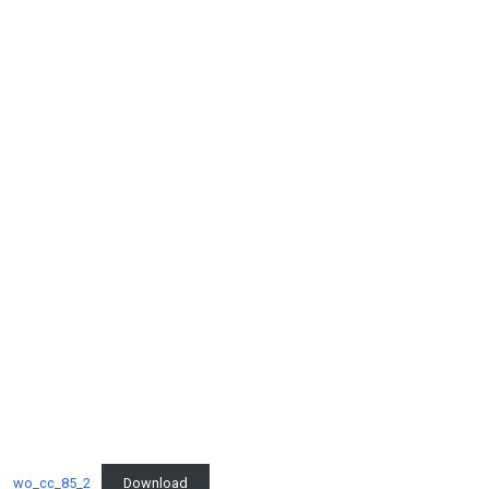
wo_cc_85_2
Download