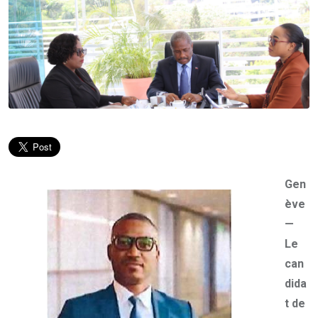
Gen
ève
—
Le
can
dida
t de