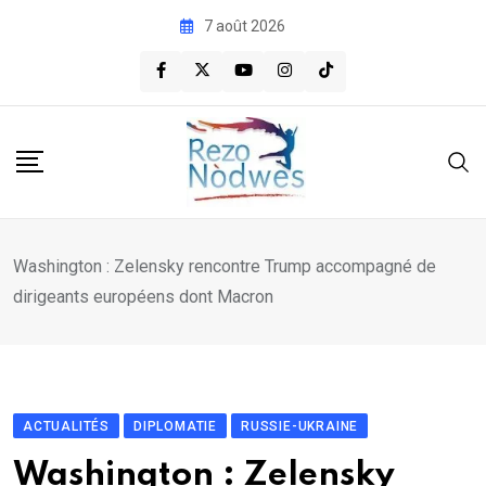
Skip
7 août 2026
to
content
Washington : Zelensky rencontre Trump accompagné de
dirigeants européens dont Macron
ACTUALITÉS
DIPLOMATIE
RUSSIE-UKRAINE
Washington : Zelensky