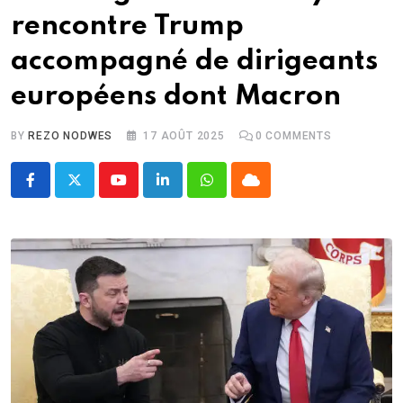
rencontre Trump
accompagné de dirigeants
européens dont Macron
BY
REZO NODWES
17 AOÛT 2025
0
COMMENTS
Youtube
LinkedIn
Whatsapp
Cloud