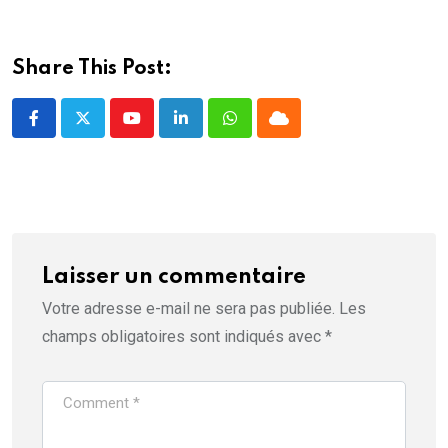
e
n
ê
t
r
Share This Post:
e
)
Youtube
LinkedIn
Whatsapp
Cloud
Laisser un commentaire
Votre adresse e-mail ne sera pas publiée.
Les
champs obligatoires sont indiqués avec
*