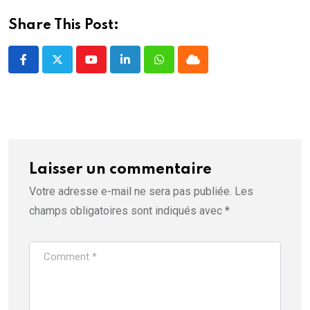
t
r
e
Share This Post:
)
Youtube
LinkedIn
Whatsapp
Cloud
Laisser un commentaire
Votre adresse e-mail ne sera pas publiée.
Les
champs obligatoires sont indiqués avec
*