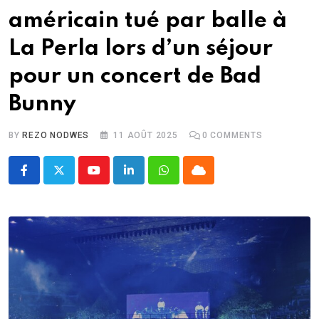
américain tué par balle à
La Perla lors d’un séjour
pour un concert de Bad
Bunny
BY
REZO NODWES
11 AOÛT 2025
0
COMMENTS
Youtube
LinkedIn
Whatsapp
Cloud