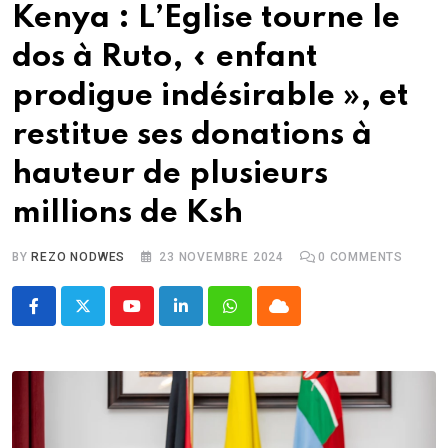
Kenya : L’Eglise tourne le
dos à Ruto, « enfant
prodigue indésirable », et
restitue ses donations à
hauteur de plusieurs
millions de Ksh
BY
REZO NODWES
23 NOVEMBRE 2024
0
COMMENTS
Youtube
LinkedIn
Whatsapp
Cloud