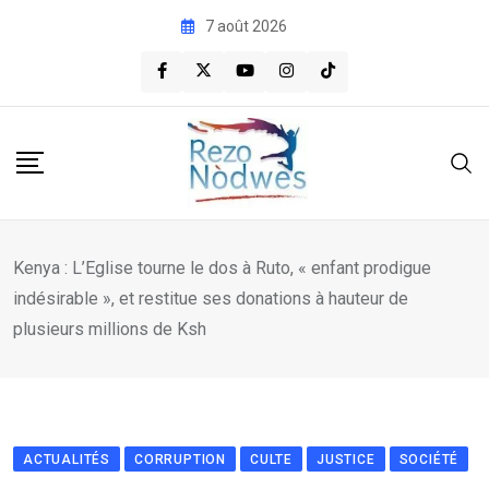
Skip
7 août 2026
to
content
Kenya : L’Eglise tourne le dos à Ruto, « enfant prodigue
indésirable », et restitue ses donations à hauteur de
plusieurs millions de Ksh
ACTUALITÉS
CORRUPTION
CULTE
JUSTICE
SOCIÉTÉ