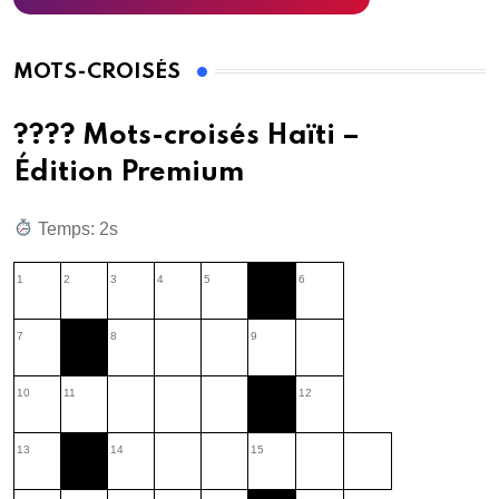
MOTS-CROISÉS
???? Mots-croisés Haïti –
Édition Premium
Temps: 3s
1
2
3
4
5
6
7
8
9
10
11
12
13
14
15