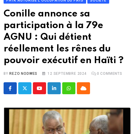
PHTK AUTORISE L'OCCUPATION DU PAYS
SOCIÉTÉ
Conille annonce sa
participation à la 79e
AGNU : Qui détient
réellement les rênes du
pouvoir exécutif en Haïti ?
BY
REZO NODWES
12 SEPTEMBRE 2024
0
COMMENTS
Youtube
LinkedIn
Whatsapp
Cloud