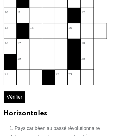
10
11
12
13
14
15
16
17
18
19
20
21
22
23
Vérifier
Horizontales
Pays caribéen au passé révolutionnaire