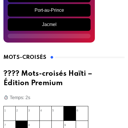
Port-au-Prince
Jacmel
MOTS-CROISÉS
???? Mots-croisés Haïti –
Édition Premium
Temps: 3s
1
2
3
4
5
6
7
8
9