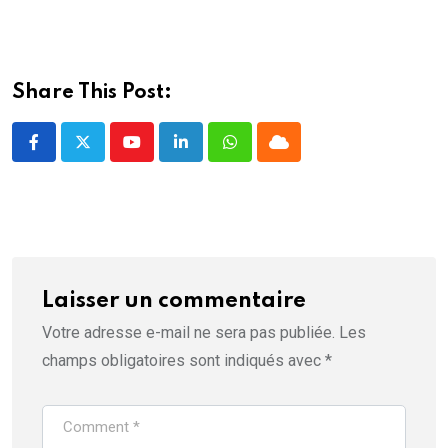
l
e
e
)
l
)
)
e
f
e
n
ê
Share This Post:
t
r
e
)
Youtube
LinkedIn
Whatsapp
Cloud
Laisser un commentaire
Votre adresse e-mail ne sera pas publiée.
Les
champs obligatoires sont indiqués avec
*