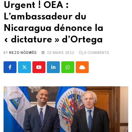
Urgent ! OEA :
L’ambassadeur du
Nicaragua dénonce la
« dictature » d’Ortega
BY
REZO NÒDWÈS
23 MARS 2022
0
COMMENTS
Youtube
LinkedIn
Whatsapp
Cloud