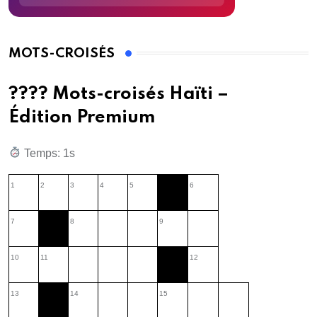
MOTS-CROISÉS
???? Mots-croisés Haïti –
Édition Premium
Temps: 2s
1
2
3
4
5
6
7
8
9
10
11
12
13
14
15