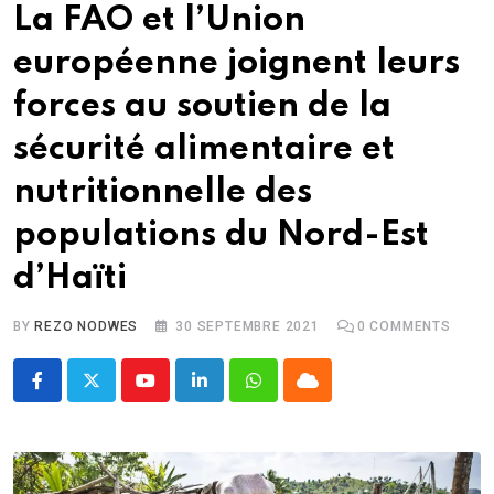
La FAO et l’Union
européenne joignent leurs
forces au soutien de la
sécurité alimentaire et
nutritionnelle des
populations du Nord-Est
d’Haïti
BY
REZO NODWES
30 SEPTEMBRE 2021
0
COMMENTS
Youtube
LinkedIn
Whatsapp
Cloud