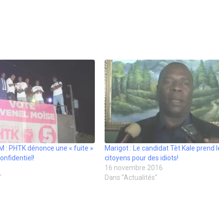
M : PHTK dénonce une « fuite »
Marigot : Le candidat Tèt Kale prend l
nfidentiel!
citoyens pour des idiots!
16 novembre 2016
"
Dans "Actualités"