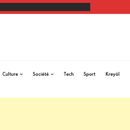
Core Group n’ont jamais pardonné à Haïti l’abolition de l’esclavage à Vertières 
Culture
Société
Tech
Sport
Kreyòl