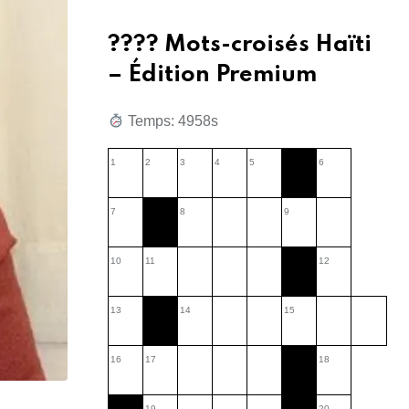
???? Mots-croisés Haïti
– Édition Premium
Temps: 7831s
1
2
3
4
5
6
7
8
9
10
11
12
13
14
15
16
17
18
19
20