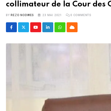
collimateur de la Cour des
BY
REZO NODWES
23 MAI 2021
0
COMMENTS
Youtube
LinkedIn
Whatsapp
Cloud