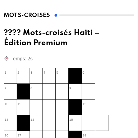
MOTS-CROISÉS
???? Mots-croisés Haïti –
Édition Premium
Temps: 1s
1
2
3
4
5
6
7
8
9
10
11
12
13
14
15
16
17
18