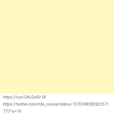
https://t.co/QKLGulSr1A
https://twitter.com/mfa_russia/status/1370308382922571
777?s=19