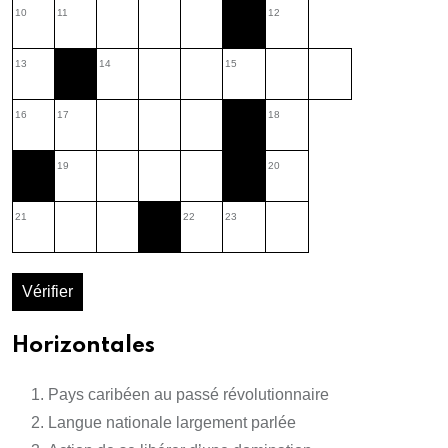
10
11
12
13
14
15
16
17
18
19
20
21
22
23
Vérifier
Horizontales
Pays caribéen au passé révolutionnaire
Langue nationale largement parlée