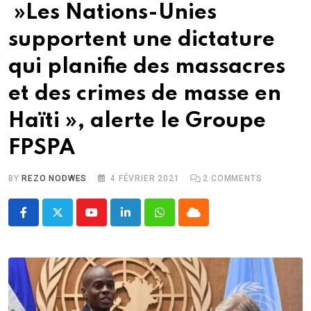
»Les Nations-Unies
supportent une dictature
qui planifie des massacres
et des crimes de masse en
Haïti », alerte le Groupe
FPSPA
BY
REZO NODWES
4 FÉVRIER 2021
2
COMMENTS
Youtube
LinkedIn
Whatsapp
Cloud