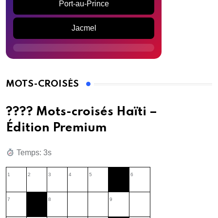
Port-au-Prince
Jacmel
MOTS-CROISÉS
???? Mots-croisés Haïti –
Édition Premium
Temps: 1s
1
2
3
4
5
6
7
8
9