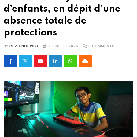
d’enfants, en dépit d’une
absence totale de
protections
BY
REZO NODWES
1 JUILLET 2026
0
COMMENTS
Youtube
LinkedIn
Whatsapp
Cloud