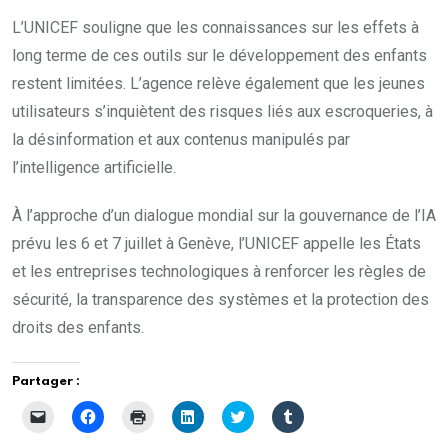
L’UNICEF souligne que les connaissances sur les effets à
long terme de ces outils sur le développement des enfants
restent limitées. L’agence relève également que les jeunes
utilisateurs s’inquiètent des risques liés aux escroqueries, à
la désinformation et aux contenus manipulés par
l’intelligence artificielle.
À l’approche d’un dialogue mondial sur la gouvernance de l’IA
prévu les 6 et 7 juillet à Genève, l’UNICEF appelle les États
et les entreprises technologiques à renforcer les règles de
sécurité, la transparence des systèmes et la protection des
droits des enfants.
Partager :
C
C
C
C
C
C
l
l
l
l
l
l
i
i
i
i
i
i