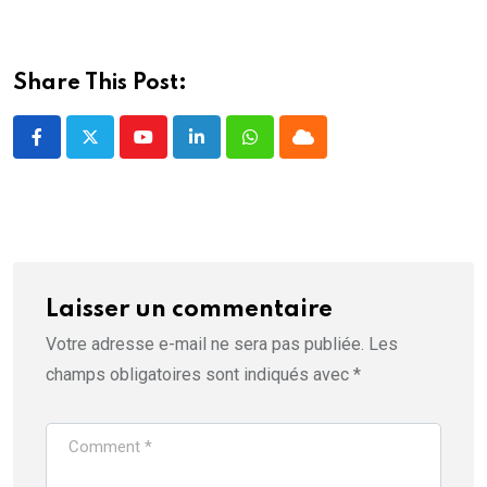
f
e
n
ê
t
r
Share This Post:
e
)
Youtube
LinkedIn
Whatsapp
Cloud
Laisser un commentaire
Votre adresse e-mail ne sera pas publiée.
Les
champs obligatoires sont indiqués avec
*