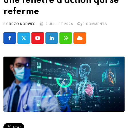
une fenêtre d’action qui se
referme
BY
REZO NODWES
2 JUILLET 2026
0
COMMENTS
Youtube
LinkedIn
Whatsapp
Cloud