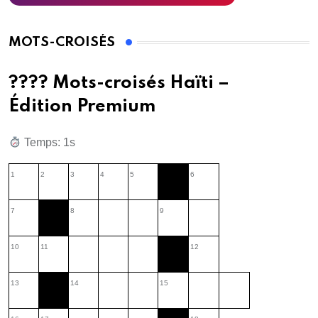
MOTS-CROISÉS
???? Mots-croisés Haïti –
Édition Premium
Temps: 2s
1
2
3
4
5
6
7
8
9
10
11
12
13
14
15