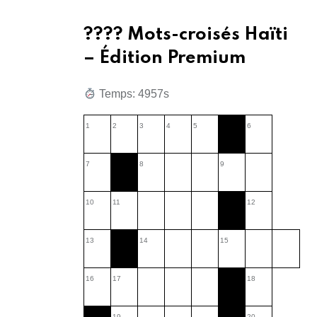
???? Mots-croisés Haïti
– Édition Premium
Temps: 7831s
1
2
3
4
5
6
7
8
9
10
11
12
13
14
15
16
17
18
19
20