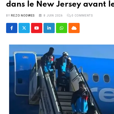
dans le New Jersey avant l
BY
REZO NODWES
8 JUIN 2026
0
COMMENTS
Youtube
LinkedIn
Whatsapp
Cloud