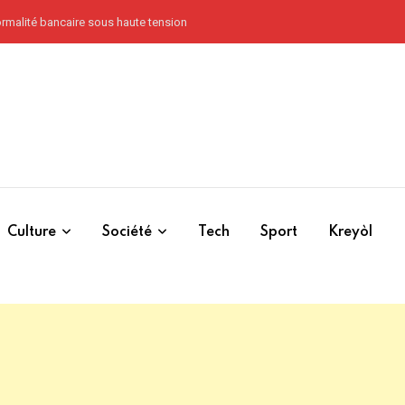
Core Group n’ont jamais pardonné à Haïti l’abolition de l’esclavage à Vertières 
Culture
Société
Tech
Sport
Kreyòl