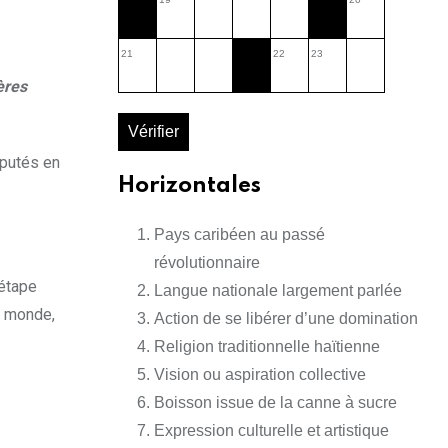
21
22
23
ères
Vérifier
sputés en
Horizontales
Pays caribéen au passé
révolutionnaire
 étape
Langue nationale largement parlée
u monde,
Action de se libérer d’une domination
Religion traditionnelle haïtienne
Vision ou aspiration collective
Boisson issue de la canne à sucre
Expression culturelle et artistique