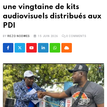
une vingtaine de kits
audiovisuels distribués aux
PDI
BY
REZO NODWES
15 JUIN 2026
0
COMMENTS
Youtube
LinkedIn
Whatsapp
Cloud