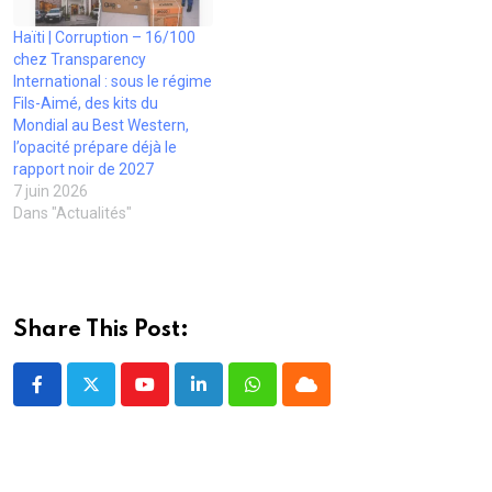
o
n
n
ê
t
u
ê
ê
t
r
v
t
t
r
e
Haïti | Corruption – 16/100
e
r
r
e
)
l
e
e
)
chez Transparency
l
)
)
International : sous le régime
e
f
Fils-Aimé, des kits du
e
Mondial au Best Western,
n
ê
l’opacité prépare déjà le
t
rapport noir de 2027
r
e
7 juin 2026
)
Dans "Actualités"
Share This Post:
Youtube
LinkedIn
Whatsapp
Cloud