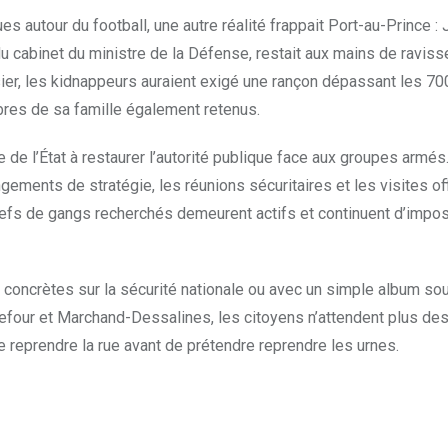
 autour du football, une autre réalité frappait Port-au-Prince :
du cabinet du ministre de la Défense, restait aux mains de raviss
sier, les kidnappeurs auraient exigé une rançon dépassant les 7
bres de sa famille également retenus.
 de l’État à restaurer l’autorité publique face aux groupes armés
ements de stratégie, les réunions sécuritaires et les visites off
chefs de gangs recherchés demeurent actifs et continuent d’impos
s concrètes sur la sécurité nationale ou avec un simple album so
efour et Marchand-Dessalines, les citoyens n’attendent plus de
de reprendre la rue avant de prétendre reprendre les urnes.