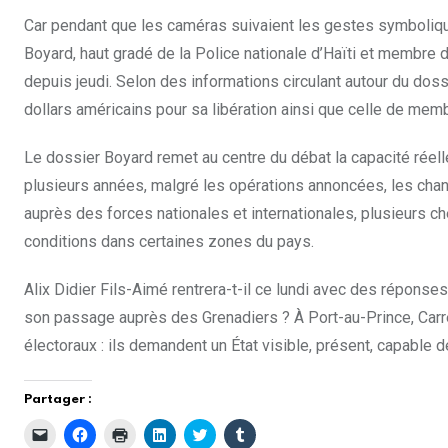
Car pendant que les caméras suivaient les gestes symboliques
Boyard, haut gradé de la Police nationale d’Haïti et membre 
depuis jeudi. Selon des informations circulant autour du dos
dollars américains pour sa libération ainsi que celle de mem
Le dossier Boyard remet au centre du débat la capacité réelle
plusieurs années, malgré les opérations annoncées, les chang
auprès des forces nationales et internationales, plusieurs 
conditions dans certaines zones du pays.
Alix Didier Fils-Aimé rentrera-t-il ce lundi avec des réponse
son passage auprès des Grenadiers ? À Port-au-Prince, Carr
électoraux : ils demandent un État visible, présent, capable 
Partager :
C
C
C
C
C
C
l
l
l
l
l
l