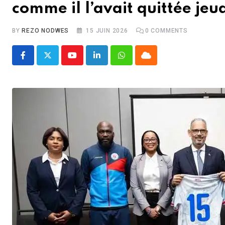
comme il l’avait quittée jeu
BY
REZO NODWES
15 JUIN 2026
0
COMMENTS
Youtube
LinkedIn
Whatsapp
Cloud