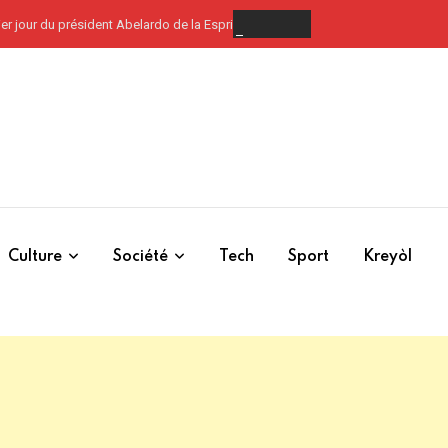
r jour du président Abelardo de la Espriella
Culture
Société
Tech
Sport
Kreyòl