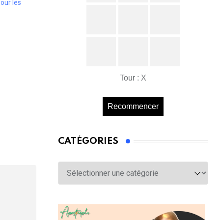
our les
Tour : X
Recommencer
CATÉGORIES
Catégories