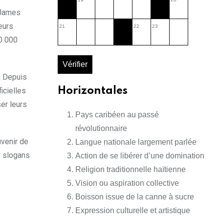
 James
eurs
21
22
23
00 000
Vérifier
. Depuis
Horizontales
icielles
er leurs
Pays caribéen au passé
révolutionnaire
uvenir de
Langue nationale largement parlée
s slogans
Action de se libérer d’une domination
Religion traditionnelle haïtienne
Vision ou aspiration collective
Boisson issue de la canne à sucre
Expression culturelle et artistique