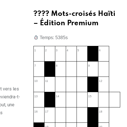
???? Mots-croisés Haïti
– Édition Premium
Temps: 5386s
1
2
3
4
5
6
7
8
9
10
11
12
t vers les
viendra-t-
13
14
15
out, une
es
16
17
18
19
20