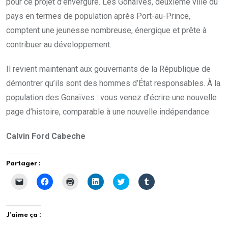
pour ce projet d’envergure. Les Gonaïves, deuxième ville du
pays en termes de population après Port-au-Prince,
comptent une jeunesse nombreuse, énergique et prête à
contribuer au développement.
Il revient maintenant aux gouvernants de la République de
démontrer qu’ils sont des hommes d’État responsables. À la
population des Gonaïves : vous venez d’écrire une nouvelle
page d’histoire, comparable à une nouvelle indépendance.
Calvin Ford Cabeche
Partager :
C
C
C
C
C
C
l
l
l
l
l
l
i
i
i
i
i
i
q
q
q
q
q
q
u
u
u
u
u
u
e
e
e
e
e
e
J’aime ça :
r
z
r
z
z
z
p
p
p
p
p
p