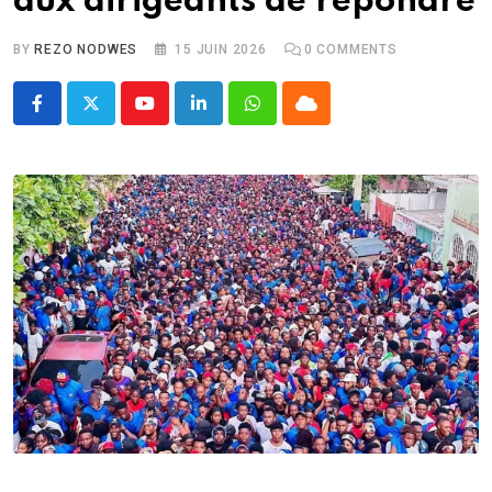
aux dirigeants de répondre
BY
REZO NODWES
15 JUIN 2026
0
COMMENTS
Youtube
LinkedIn
Whatsapp
Cloud