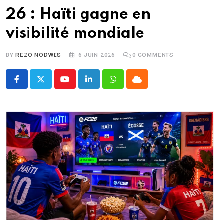
26 : Haïti gagne en
visibilité mondiale
BY
REZO NODWES
6 JUIN 2026
0
COMMENTS
Youtube
LinkedIn
Whatsapp
Cloud