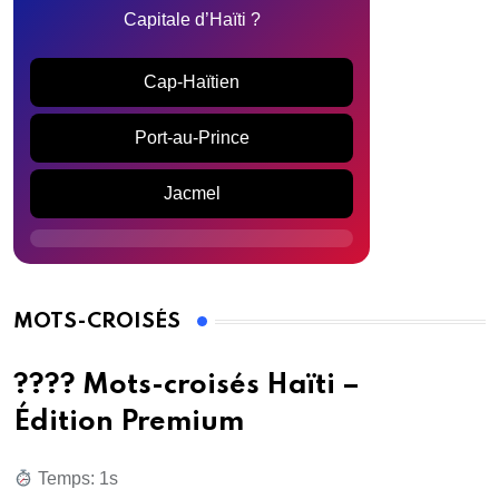
Capitale d’Haïti ?
Cap-Haïtien
Port-au-Prince
Jacmel
MOTS-CROISÉS
???? Mots-croisés Haïti –
Édition Premium
Temps: 2s