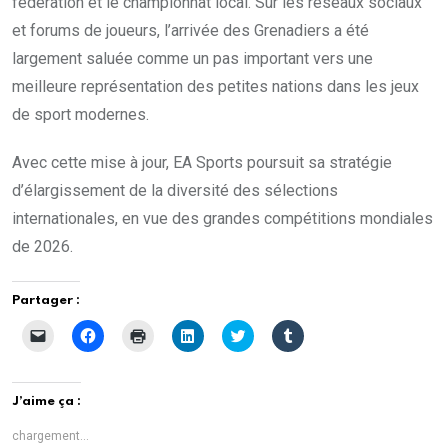
fédération et le championnat local. Sur les réseaux sociaux
et forums de joueurs, l’arrivée des Grenadiers a été
largement saluée comme un pas important vers une
meilleure représentation des petites nations dans les jeux
de sport modernes.
Avec cette mise à jour, EA Sports poursuit sa stratégie
d’élargissement de la diversité des sélections
internationales, en vue des grandes compétitions mondiales
de 2026.
Partager :
C
C
C
C
C
C
l
l
l
l
l
l
i
i
i
i
i
i
q
q
q
q
q
q
u
u
u
u
u
u
e
e
e
e
e
e
J’aime ça :
r
z
r
z
z
z
p
p
p
p
p
p
o
o
o
o
o
o
chargement…