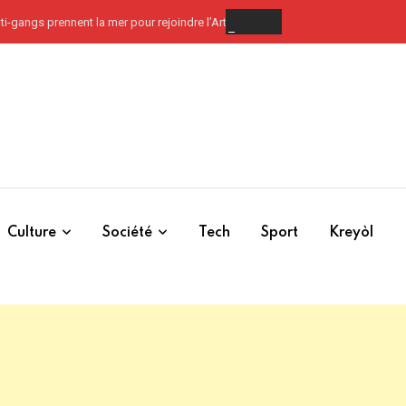
ti-gangs prennent la mer pour rejoindre l’Artibonite
Culture
Société
Tech
Sport
Kreyòl