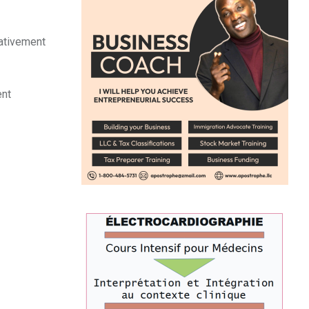
lativement
ent