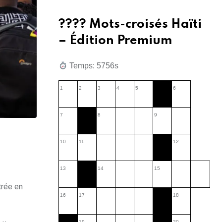
???? Mots-croisés Haïti
– Édition Premium
Temps: 5757s
1
2
3
4
5
6
7
8
9
10
11
12
13
14
15
trée en
16
17
18
19
20