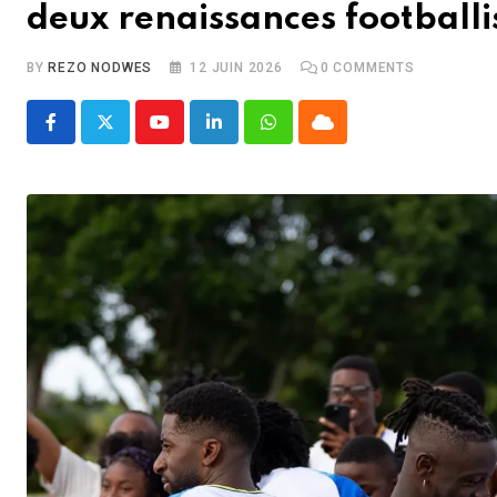
deux renaissances footballi
BY
REZO NODWES
12 JUIN 2026
0
COMMENTS
Youtube
LinkedIn
Whatsapp
Cloud