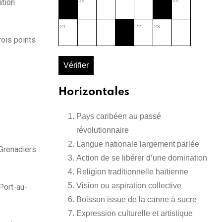
ation
21
22
23
rois points
Vérifier
Horizontales
Pays caribéen au passé
révolutionnaire
Langue nationale largement parlée
 Grenadiers
Action de se libérer d’une domination
Religion traditionnelle haïtienne
Vision ou aspiration collective
 Port-au-
Boisson issue de la canne à sucre
Expression culturelle et artistique