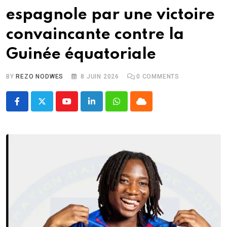
espagnole par une victoire
convaincante contre la
Guinée équatoriale
BY
REZO NODWES
8 JUIN 2026
0
COMMENTS
Youtube
LinkedIn
Whatsapp
Cloud