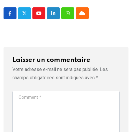
t
l'ensemble de son cabinet
r
e
lors d'une…
)
Youtube
LinkedIn
Whatsapp
Cloud
Laisser un commentaire
Votre adresse e-mail ne sera pas publiée.
Les
champs obligatoires sont indiqués avec
*