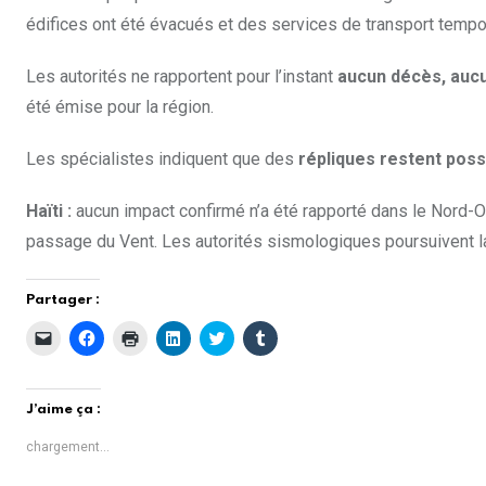
édifices ont été évacués et des services de transport tempo
Les autorités ne rapportent pour l’instant
aucun décès, aucu
été émise pour la région.
Les spécialistes indiquent que des
répliques restent poss
Haïti :
aucun impact confirmé n’a été rapporté dans le Nord-Ou
passage du Vent. Les autorités sismologiques poursuivent la
Partager :
C
C
C
C
C
C
l
l
l
l
l
l
i
i
i
i
i
i
q
q
q
q
q
q
u
u
u
u
u
u
e
e
e
e
e
e
J’aime ça :
r
z
r
z
z
z
p
p
p
p
p
p
o
o
o
o
o
o
chargement…
u
u
u
u
u
u
r
r
r
r
r
r