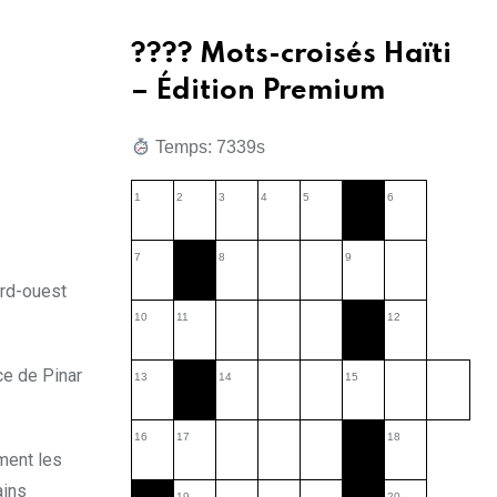
???? Mots-croisés Haïti
– Édition Premium
Temps: 3881s
1
2
3
4
5
6
7
8
9
ord-ouest
10
11
12
ce de Pinar
13
14
15
16
17
18
ment les
ains
19
20