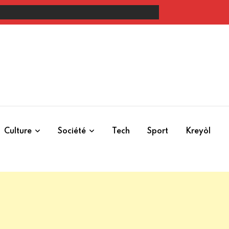
i de l’ordre urbain
Culture
Société
Tech
Sport
Kreyòl