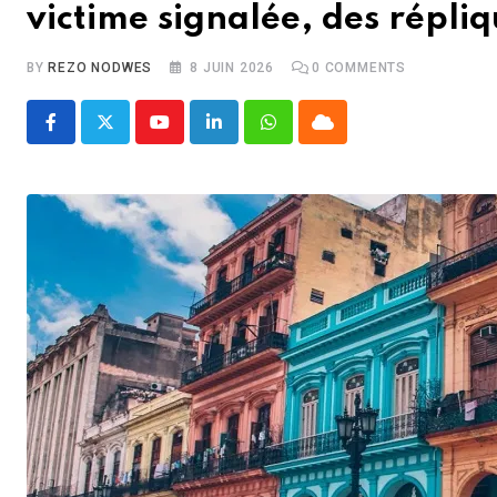
victime signalée, des répliq
BY
REZO NODWES
8 JUIN 2026
0
COMMENTS
Youtube
LinkedIn
Whatsapp
Cloud