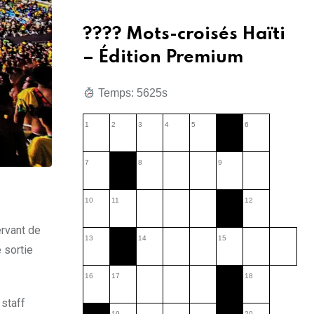
???? Mots-croisés Haïti
– Édition Premium
Temps: 5626s
1
2
3
4
5
6
7
8
9
10
11
12
rvant de
13
14
15
 sortie
16
17
18
 staff
19
20