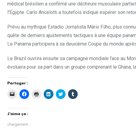
médical brésilien a confirmé une déchirure musculaire partiel
l’Égypte. Carlo Ancelotti a toutefois indiqué espérer son ret
Prévu au mythique Estadio Jornalista Mário Filho, plus conn
quête de derniers ajustements tactiques à une équipe panamé
Le Panama participera à sa deuxième Coupe du monde après 
Le Brazil ouvrira ensuite sa campagne mondiale face au Moro
évoluera pour sa part dans un groupe comprenant le Ghana, la 
Partager :
C
C
C
C
C
C
l
l
l
l
l
l
i
i
i
i
i
i
q
q
q
q
q
q
u
u
u
u
u
u
e
e
e
e
e
e
J’aime ça :
r
z
r
z
z
z
p
p
p
p
p
p
o
o
o
o
o
o
chargement…
u
u
u
u
u
u
r
r
r
r
r
r