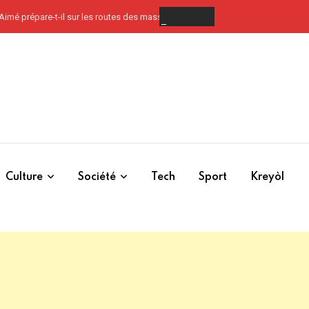
s-Aimé prépare-t-il sur les routes des massacres ?
Culture
Société
Tech
Sport
Kreyòl