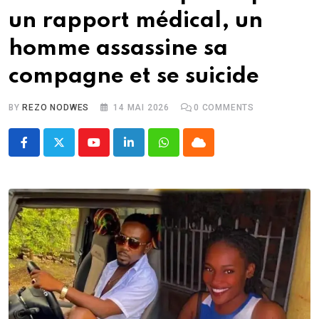
un rapport médical, un
homme assassine sa
compagne et se suicide
BY
REZO NODWES
14 MAI 2026
0
COMMENTS
Youtube
LinkedIn
Whatsapp
Cloud