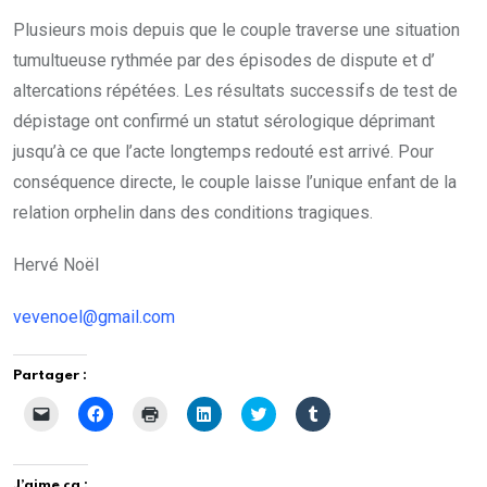
Plusieurs mois depuis que le couple traverse une situation
tumultueuse rythmée par des épisodes de dispute et d’
altercations répétées. Les résultats successifs de test de
dépistage ont confirmé un statut sérologique déprimant
jusqu’à ce que l’acte longtemps redouté est arrivé. Pour
conséquence directe, le couple laisse l’unique enfant de la
relation orphelin dans des conditions tragiques.
Hervé Noël
vevenoel@gmail.com
Partager :
C
C
C
C
C
C
l
l
l
l
l
l
i
i
i
i
i
i
q
q
q
q
q
q
u
u
u
u
u
u
e
e
e
e
e
e
J’aime ça :