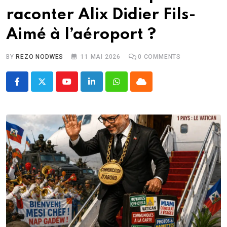
raconter Alix Didier Fils-
Aimé à l’aéroport ?
BY
REZO NODWES
11 MAI 2026
0
COMMENTS
Youtube
LinkedIn
Whatsapp
Cloud