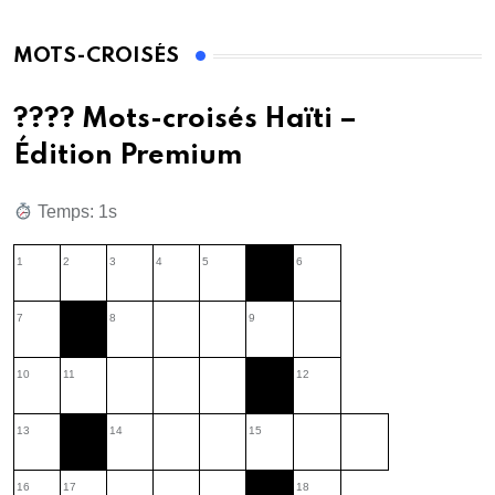
MOTS-CROISÉS
???? Mots-croisés Haïti –
Édition Premium
Temps: 2s
1
2
3
4
5
6
7
8
9
10
11
12
13
14
15
16
17
18