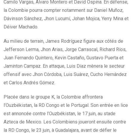
Camilo Vargas, Álvaro Montero et David Ospina. En défense,
la Colombie pourra compter notamment sur Daniel Muñoz,
Dávinson Sánchez, Jhon Lucumí, Johan Mojica, Yerry Mina et
Déiver Machado.
Au milieu de terrain, James Rodríguez figure aux côtés de
Jefferson Lerma, Jhon Arias, Jorge Carrascal, Richard Ríos,
Juan Fernando Quintero, Kevin Castaño, Gustavo Puerta et
Jaminton Campaz. En attaque, Luis Díaz mènera le secteur
offensif avec Jhon Córdoba, Luis Suárez, Cucho Hernández
et Carlos Andrés Gómez.
Placée dans le groupe K, la Colombie affrontera
l’Ouzbékistan, la RD Congo et le Portugal. Son entrée en lice
est annoncée contre l’Ouzbékistan, le 17 juin, au stade
Azteca de Mexico. Les Colombiens joueront ensuite contre
la RD Congo, le 23 juin, à Guadalajara, avant de défier le