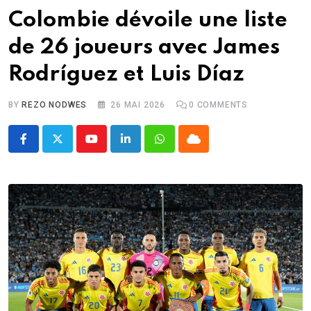
Colombie dévoile une liste
de 26 joueurs avec James
Rodríguez et Luis Díaz
BY
REZO NODWES
26 MAI 2026
0
COMMENTS
Youtube
LinkedIn
Whatsapp
Cloud