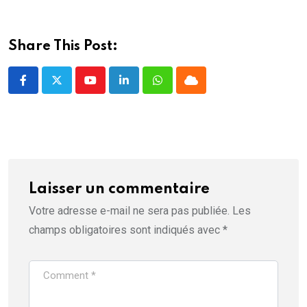
e
f
e
n
ê
Share This Post:
t
r
e
)
Youtube
LinkedIn
Whatsapp
Cloud
Laisser un commentaire
Votre adresse e-mail ne sera pas publiée.
Les
champs obligatoires sont indiqués avec
*