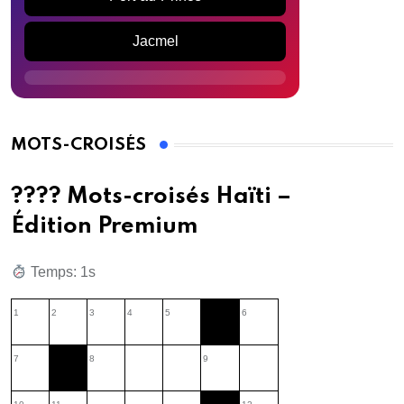
Jacmel
MOTS-CROISÉS
???? Mots-croisés Haïti –
Édition Premium
Temps: 2s
1
2
3
4
5
6
7
8
9