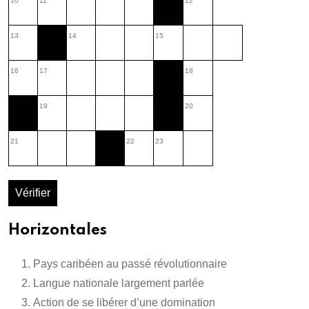
10
11
12
13
14
15
16
17
18
19
20
21
22
23
Vérifier
Horizontales
Pays caribéen au passé révolutionnaire
Langue nationale largement parlée
Action de se libérer d’une domination