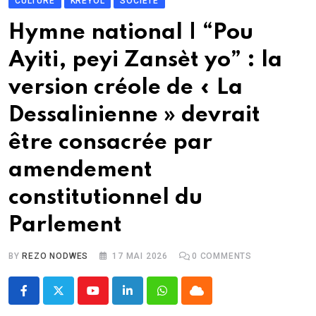
CULTURE
KREYÒL
SOCIÉTÉ
Hymne national | “Pou
Ayiti, peyi Zansèt yo” : la
version créole de « La
Dessalinienne » devrait
être consacrée par
amendement
constitutionnel du
Parlement
BY
REZO NODWES
17 MAI 2026
0
COMMENTS
Youtube
LinkedIn
Whatsapp
Cloud