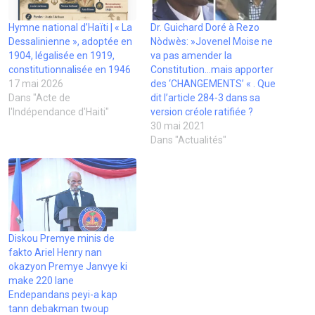
-
o
s
I
r
(
m
k
u
n
(
o
a
(
n
(
o
u
Hymne national d’Haïti | « La
i
o
e
o
Dr. Guichard Doré à Rezo
u
v
l
u
n
u
v
r
Dessalinienne », adoptée en
Nòdwès: »Jovenel Moise ne
à
v
o
v
r
e
u
r
u
r
e
d
1904, légalisée en 1919,
va pas amender la
n
e
v
e
d
a
constitutionnalisée en 1946
Constitution…mais apporter
a
d
e
d
a
n
m
a
l
a
n
s
17 mai 2026
des ‘CHANGEMENTS’ « . Que
i
n
l
n
s
u
Dans "Acte de
dit l’article 284-3 dans sa
(
s
e
s
u
n
o
u
f
u
n
e
l'Indépendance d'Haiti"
version créole ratifiée ?
u
n
e
n
e
n
30 mai 2021
v
e
n
e
n
o
r
n
ê
n
o
u
Dans "Actualités"
e
o
t
o
u
v
d
u
r
u
v
e
a
v
e
v
e
l
n
e
)
e
l
l
s
l
l
l
e
u
l
l
e
f
n
e
e
f
e
e
f
f
e
n
n
e
e
n
ê
o
n
n
ê
t
u
ê
ê
t
r
Diskou Premye minis de
v
t
t
r
e
fakto Ariel Henry nan
e
r
r
e
)
l
e
e
)
okazyon Premye Janvye ki
l
)
)
make 220 lane
e
f
Endepandans peyi-a kap
e
tann debakman twoup
n