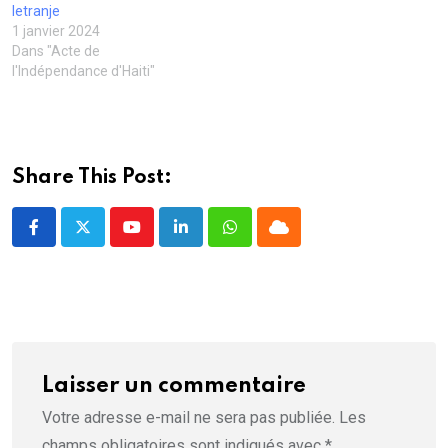
ê
letranje
t
1 janvier 2024
r
e
Dans "Acte de
)
l'Indépendance d'Haiti"
Share This Post:
Youtube
LinkedIn
Whatsapp
Cloud
Laisser un commentaire
Votre adresse e-mail ne sera pas publiée.
Les
champs obligatoires sont indiqués avec
*