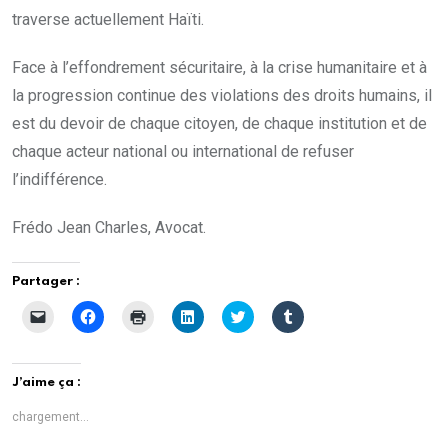
traverse actuellement Haïti.
Face à l’effondrement sécuritaire, à la crise humanitaire et à
la progression continue des violations des droits humains, il
est du devoir de chaque citoyen, de chaque institution et de
chaque acteur national ou international de refuser
l’indifférence.
Frédo Jean Charles, Avocat.
Partager :
C
C
C
C
C
C
l
l
l
l
l
l
i
i
i
i
i
i
q
q
q
q
q
q
u
u
u
u
u
u
e
e
e
e
e
e
J’aime ça :
r
z
r
z
z
z
p
p
p
p
p
p
o
o
o
o
o
o
chargement…
u
u
u
u
u
u
r
r
r
r
r
r