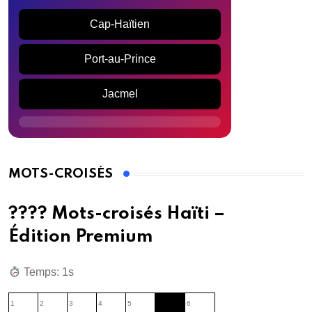
Cap-Haïtien
Port-au-Prince
Jacmel
MOTS-CROISÉS
???? Mots-croisés Haïti –
Édition Premium
Temps: 2s
1
2
3
4
5
6