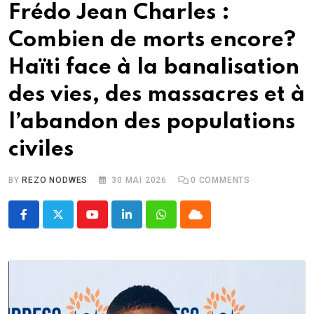
Frédo Jean Charles :
Combien de morts encore?
Haïti face à la banalisation
des vies, des massacres et à
l’abandon des populations
civiles
BY
REZO NODWES
30 MAI 2026
0
COMMENTS
Youtube
LinkedIn
Whatsapp
Cloud