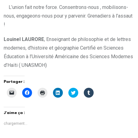
L’union fait notre force. Consentrons-nous , mobilisons-
nous, engageons-nous pour y parvenir. Grenadiers à l’assaut
!
Louinel LAURORE
, Enseignant de philosophie et de lettres
modernes, d’histoire et géographie Certifié en Sciences
Éducation à l’Université Américaine des Sciences Modernes
d’Haïti ( UNASMOH)
Partager :
C
C
C
C
C
C
l
l
l
l
l
l
i
i
i
i
i
i
q
q
q
q
q
q
u
u
u
u
u
u
e
e
e
e
e
e
J’aime ça :
r
z
r
z
z
z
p
p
p
p
p
p
o
o
o
o
o
o
chargement…
u
u
u
u
u
u
r
r
r
r
r
r
e
p
i
p
p
p