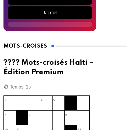
Jacmel
MOTS-CROISÉS
???? Mots-croisés Haïti –
Édition Premium
Temps: 2s
1
2
3
4
5
6
7
8
9
10
11
12