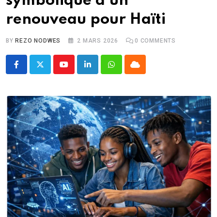
symbolique d’un
renouveau pour Haïti
BY
REZO NODWES
2 MARS 2026
0
COMMENTS
Youtube
LinkedIn
Whatsapp
Cloud