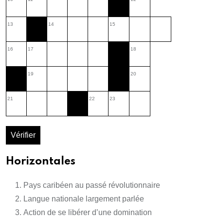
13
14
15
16
17
18
19
20
21
22
23
Vérifier
Horizontales
Pays caribéen au passé révolutionnaire
Langue nationale largement parlée
Action de se libérer d’une domination