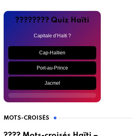
???????? Quiz Haïti
Capitale d’Haïti ?
Cap-Haïtien
Port-au-Prince
Jacmel
MOTS-CROISÉS
???? Mots-croisés Haïti –