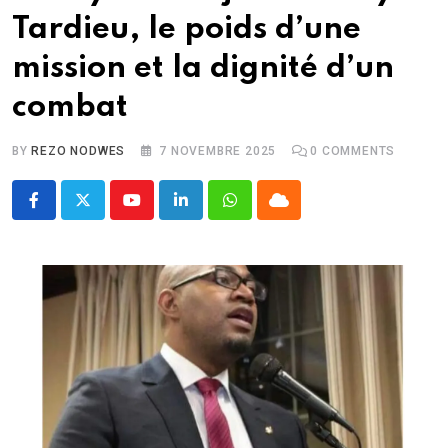
Tardieu, le poids d’une
mission et la dignité d’un
combat
BY
REZO NODWES
7 NOVEMBRE 2025
0
COMMENTS
Youtube
LinkedIn
Whatsapp
Cloud