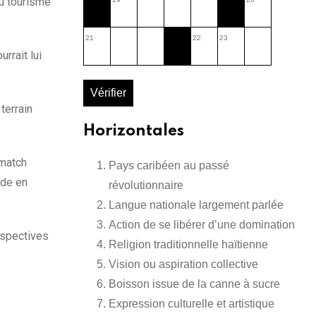
du tourisme
21
22
23
rrait lui
Vérifier
terrain
Horizontales
 match
Pays caribéen au passé
ode en
révolutionnaire
Langue nationale largement parlée
Action de se libérer d’une domination
rspectives
Religion traditionnelle haïtienne
Vision ou aspiration collective
Boisson issue de la canne à sucre
Expression culturelle et artistique