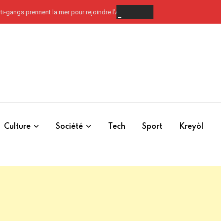
ti-gangs prennent la mer pour rejoindre l’Artibonite
Culture
Société
Tech
Sport
Kreyòl