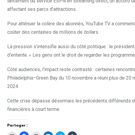
lancement du service ESPN en streaming direct, un accord de
affectant ses parcs d’attractions.
Pour atténuer la colère des abonnés, YouTube TV a commencé à 
coûter des centaines de millions de dollars.
La pression s’intensifie aussi du côté politique : le présiden
d’entente. « Les gens ont le droit de regarder les programmes 
Côté audiences, l’impact reste contrasté : certaines rencontre
Philadelphia–Green Bay du 10 novembre a réuni plus de 20 mi
2024.
Cette crise dépasse désormais les précédents différends de
financières à court terme.
Partager :