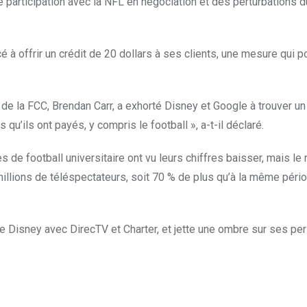
 participation avec la NFL en négociation et des perturbations 
offrir un crédit de 20 dollars à ses clients, une mesure qui pou
t de la FCC, Brendan Carr, a exhorté Disney et Google à trouver un 
qu’ils ont payés, y compris le football », a-t-il déclaré.
s de football universitaire ont vu leurs chiffres baisser, mais le
llions de téléspectateurs, soit 70 % de plus qu’à la même péri
 Disney avec DirecTV et Charter, et jette une ombre sur ses pe