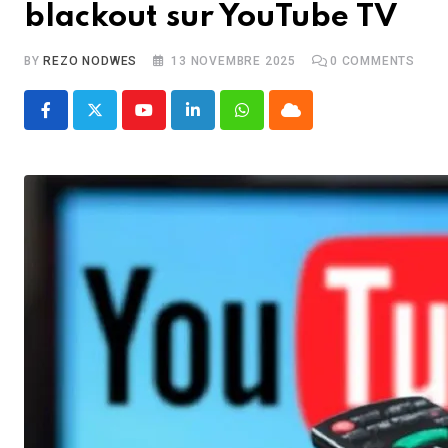
blackout sur YouTube TV
BY
REZO NODWES
13 NOVEMBRE 2025
0
COMMENTS
Youtube
LinkedIn
Whatsapp
Cloud