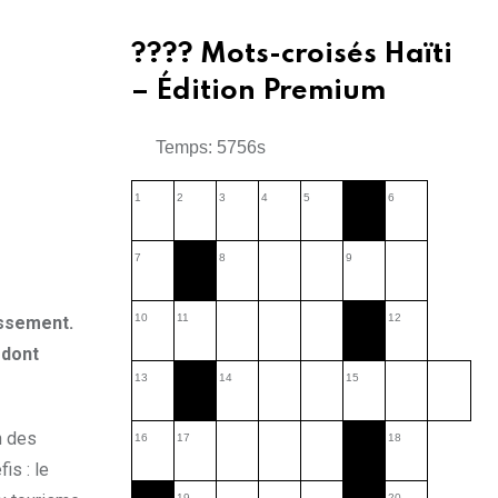
???? Mots-croisés Haïti
– Édition Premium
Temps: 5757s
1
2
3
4
5
6
7
8
9
10
11
12
issement.
 dont
13
14
15
n des
16
17
18
is : le
19
20