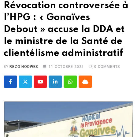
Révocation controversée à
l’HPG : « Gonaïves
Debout » accuse la DDA et
le ministre de la Santé de
clientélisme administratif
BY
REZO NODWES
11 OCTOBRE 2025
0
COMMENTS
Youtube
LinkedIn
Whatsapp
Cloud