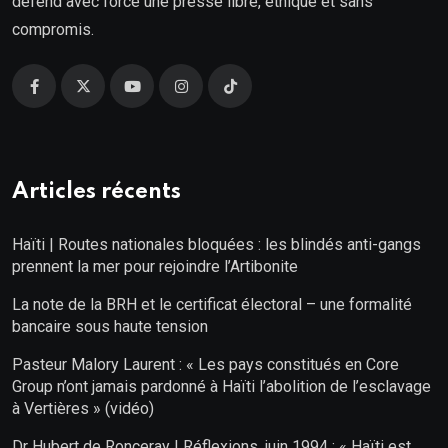
défend avec force une presse libre, éthique et sans
compromis.
Articles récents
Haïti | Routes nationales bloquées : les blindés anti-gangs
prennent la mer pour rejoindre l’Artibonite
La note de la BRH et le certificat électoral – une formalité
bancaire sous haute tension
Pasteur Malory Laurent : « Les pays constitués en Core
Group n’ont jamais pardonné à Haïti l’abolition de l’esclavage
à Vertières » (vidéo)
Dr Hubert de Ronceray | Réflexions, juin 1994 : « Haïti est