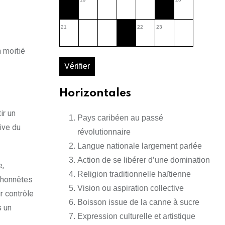
21
22
23
a moitié
Vérifier
Horizontales
ir un
Pays caribéen au passé
tive du
révolutionnaire
Langue nationale largement parlée
Action de se libérer d’une domination
e,
Religion traditionnelle haïtienne
, honnêtes
Vision ou aspiration collective
r contrôle
Boisson issue de la canne à sucre
s un
Expression culturelle et artistique