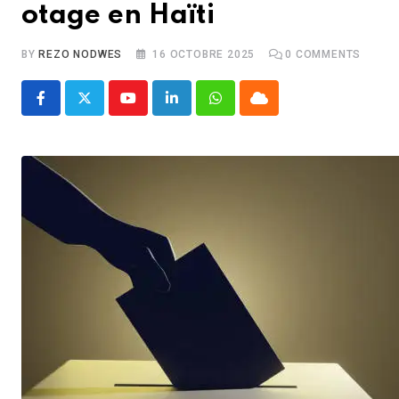
otage en Haïti
BY
REZO NODWES
16 OCTOBRE 2025
0
COMMENTS
Youtube
LinkedIn
Whatsapp
Cloud