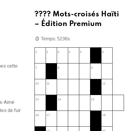
???? Mots-croisés Haïti
– Édition Premium
Temps: 5237s
1
2
3
4
5
6
ues cette
7
8
9
10
11
12
13
14
15
ls-Aimé
tes de fuir
16
17
18
19
20