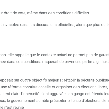
ur droit de vote, même dans des conditions difficiles.
invisibles dans les discussions officielles, alors que plus de l
ions, elle rappelle que le contexte actuel ne permet pas de garant
enée dans ces conditions risquerait de priver une partie significa
posait sur quatre objectifs majeurs : rétablir la sécurité publiqu
er une réforme constitutionnelle et organiser des élections libres
t est clair : l’insécurité s’est aggravée, les gangs ont étendu leu
échecs, le gouvernement semble précipiter la tenue d’élections dan
e n’est réunie.