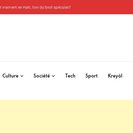
 vraiment en Haïti, loin du bruit spéculatif
Culture
Société
Tech
Sport
Kreyòl