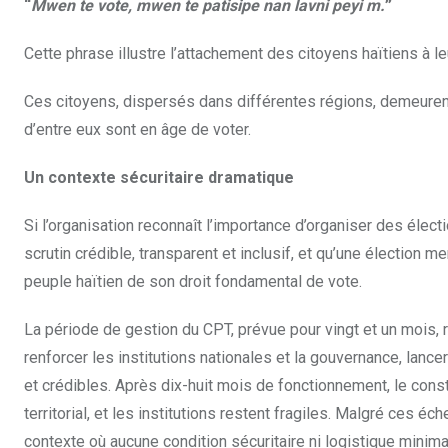
“
Mwen te vote, mwen te patisipe nan lavni peyi m.
”
Cette phrase illustre l’attachement des citoyens haïtiens à le
Ces citoyens, dispersés dans différentes régions, demeurent 
d’entre eux sont en âge de voter.
Un contexte sécuritaire dramatique
Si l’organisation reconnaît l’importance d’organiser des élect
scrutin crédible, transparent et inclusif, et qu’une élection m
peuple haïtien de son droit fondamental de vote.
La période de gestion du CPT, prévue pour vingt et un mois, re
renforcer les institutions nationales et la gouvernance, lanc
et crédibles. Après dix-huit mois de fonctionnement, le consta
territorial, et les institutions restent fragiles. Malgré ces 
contexte où aucune condition sécuritaire ni logistique minimal