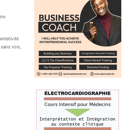
ère
entativité
 sans voix,