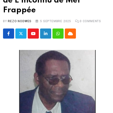
de L’inconnu de Mer
Frappée
BY
REZO NODWES
5 SEPTEMBRE 2025
0
COMMENTS
Youtube
LinkedIn
Whatsapp
Cloud