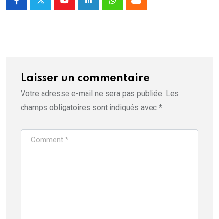
r
Youtube
LinkedIn
Whatsapp
Cloud
e
)
Laisser un commentaire
Votre adresse e-mail ne sera pas publiée.
Les
champs obligatoires sont indiqués avec
*