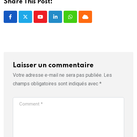
Share This Post:
t
r
e
)
Youtube
LinkedIn
Whatsapp
Cloud
Laisser un commentaire
Votre adresse e-mail ne sera pas publiée.
Les
champs obligatoires sont indiqués avec
*