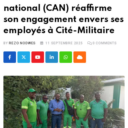
national (CAN) réaffirme
son engagement envers ses
employés à Cité-Militaire
BY
REZO NODWES
11 SEPTEMBRE 2025
0
COMMENTS
Youtube
LinkedIn
Whatsapp
Cloud