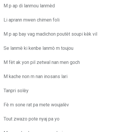
M p ap di lanmou lanmèd
Li aprann mwen chimen foli
M p ap bay vag madichon poutèt soupi kèk vil
Se lanmè ki kenbe lanmò m toujou
M fèt ak yon pil zetwal nan men goch
M kache non m nan inosans lari
Tanpri solèy
Fè m sone rat pa mete woujalèv
Tout zwazo pote nyaj pa yo