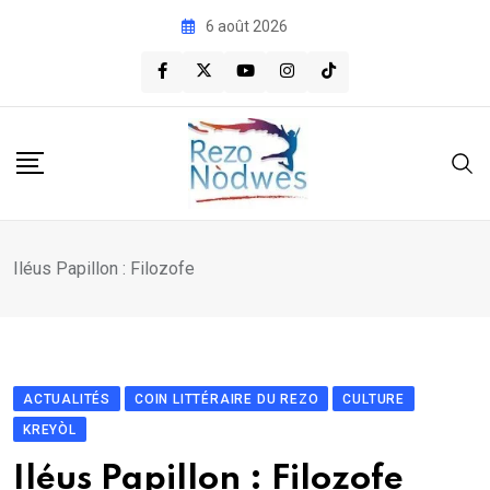
Skip
6 août 2026
to
content
Iléus Papillon : Filozofe
ACTUALITÉS
COIN LITTÉRAIRE DU REZO
CULTURE
KREYÒL
Iléus Papillon : Filozofe