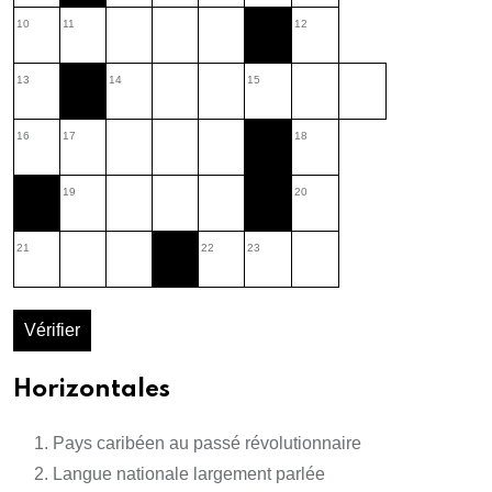
10
11
12
13
14
15
16
17
18
19
20
21
22
23
Vérifier
Horizontales
Pays caribéen au passé révolutionnaire
Langue nationale largement parlée