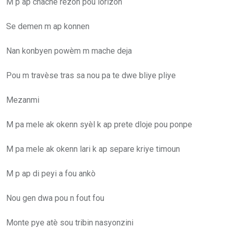
M p ap chache rezon pou lorizon
Se demen m ap konnen
Nan konbyen powèm m mache deja
Pou m travèse tras sa nou pa te dwe bliye pliye
Mezanmi
M pa mele ak okenn syèl k ap prete dloje pou ponpe
M pa mele ak okenn lari k ap separe kriye timoun
M p ap di peyi a fou ankò
Nou gen dwa pou n fout fou
Monte pye atè sou tribin nasyonzini