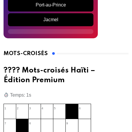
Port-au-Prince
Jacmel
MOTS-CROISÉS
???? Mots-croisés Haïti –
Édition Premium
Temps: 2s
1
2
3
4
5
6
7
8
9